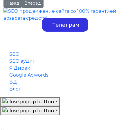
Предыдущий: Сервисы для SEO оптимизации сайта: топ лу
Следующий: Внутренняя оптимизация сайта: пош
Назад
Вперед
Телеграм
SEO
SEO аудит
Я.Директ
Google Adwords
БД
Блог
×
×
Заказать обратный звонок