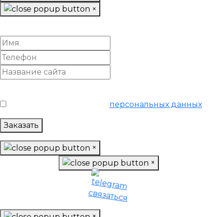
×
Настроить Google Adwords
Условия обслуживания
*
Я согласен на обработку
персональных данных
Заказать
×
×
×