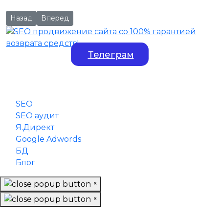
Предыдущий: SEO продвижение сайта в топ 10: пошагово
Следующий: Поисковая выдача (SERP): что это та
Назад
Вперед
Телеграм
SEO
SEO аудит
Я.Директ
Google Adwords
БД
Блог
×
×
Заказать обратный звонок