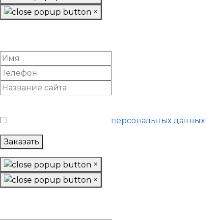
×
Настроить Яндекс Директ
«Продвинутый»
Условия обслуживания
*
Я согласен на обработку
персональных данных
Заказать
×
×
Настроить Яндекс Директ
«Ультра»