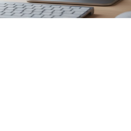
с оплатой за
преимущества и
модели 2025
с оплатой за
 сделка или
вушка в 2025