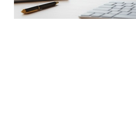
SEO продвижение 
позиции: риски, 
подводные камни 
24 декабря 2025
SEO продвижение 
позиции: Честная
маркетинговая ло