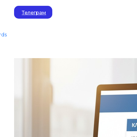
Телеграм
rds