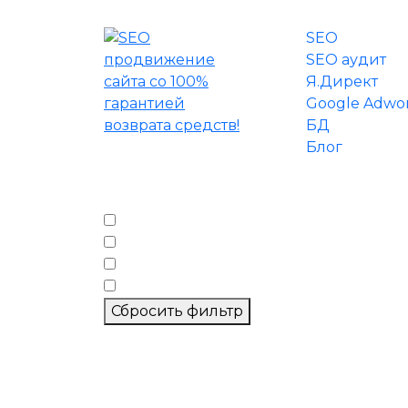
SEO
SEO аудит
Я.Директ
Google Adwo
БД
Блог
Фильтр по тегам
seo
директ
лиды
метрика
Сбросить фильтр