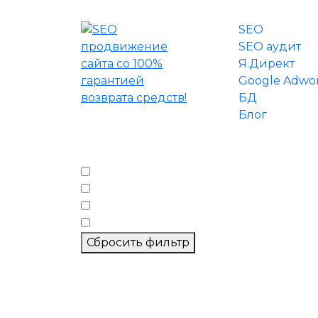
SEO
SEO аудит
Я.Директ
Google Adwo
БД
Блог
Фильтр по тегам
seo
директ
лиды
метрика
Сбросить фильтр