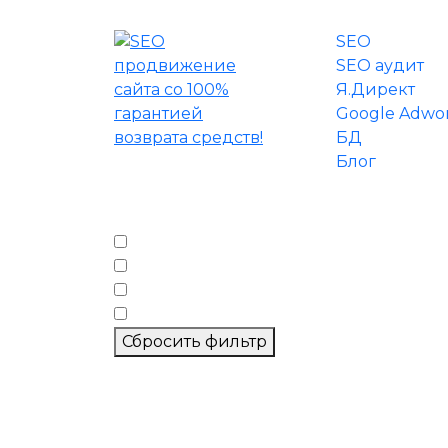
SEO
SEO аудит
Я.Директ
Google Adwo
БД
Блог
Фильтр по тегам
seo
директ
лиды
метрика
Сбросить фильтр