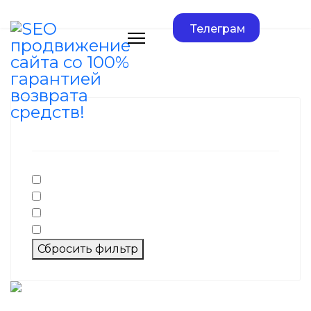
Телеграм
Фильтр по тегам
seo
директ
лиды
метрика
Сбросить фильтр